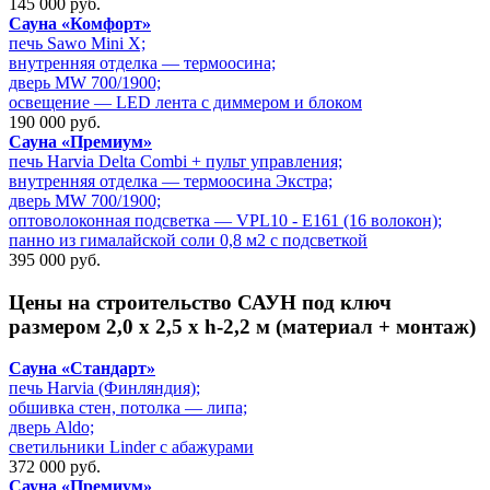
145 000 руб.
Сауна «Комфорт»
печь Sawo Mini X;
внутренняя отделка — термоосина;
дверь MW 700/1900;
освещение — LED лента с диммером и блоком
190 000 руб.
Сауна «Премиум»
печь Harvia Delta Combi + пульт управления;
внутренняя отделка — термоосина Экстра;
дверь MW 700/1900;
оптоволоконная подсветка — VPL10 - E161 (16 волокон);
панно из гималайской соли 0,8 м2 с подсветкой
395 000 руб.
Цены на
строительство САУН под ключ
размером 2,0 х 2,5 х h-2,2 м (материал + монтаж)
Сауна «Стандарт»
печь Harvia (Финляндия);
обшивка стен, потолка — липа;
дверь Aldo;
светильники Linder с абажурами
372 000 руб.
Сауна «Премиум»