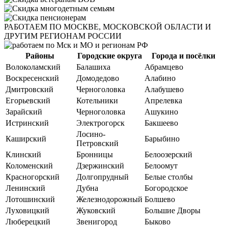
РАБОТАЕМ
ПО МОСКВЕ, МОСКОВСКОЙ ОБЛАСТИ И
ДРУГИМ РЕГИОНАМ РОССИИ
Районы
Городские округа
Города и посёлки
Волоколамский
Балашиха
Абрамцево
Воскресенский
Домодедово
Алабино
Дмитровский
Черноголовка
Алабушево
Егорьевский
Котельники
Апрелевка
Зарайский
Черноголовка
Ашукино
Истринский
Электрогорск
Бакшеево
Лосино-
Каширский
Барыбино
Петровский
Клинский
Бронницы
Белоозерский
Коломенский
Дзержинский
Белоомут
Красногорский
Долгопрудный
Белые столбы
Ленинский
Дубна
Богородское
Лотошинский
Железнодорожный
Болшево
Луховицкий
Жуковский
Большие Дворы
Люберецкий
Звенигород
Быково