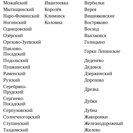
Можайский
Ивантеевка
Вербилки
Мытищинский
Королёв
Верея
Наро-Фоминский
Климовск
Вишняковские
Ногинский
Коломна
Востряково
Одинцовский
Восход
Озёрский
Высоковск
Орехово-Зуевский
Голицыно
Павлово-
Горки Ленинские
Посадский
Подольский
Деденево
Пушкинский
Дедовск
Раменский
Дзержинский
Рузский
Дорохово
Серебряно-
Дрезна
Прудский
Сергиево-
Дубки
Посадский
Серпуховский
Дубна
Солнечногорский
Жаворонки
Ступинский
Железнодорожный
Талдомский
Жилево