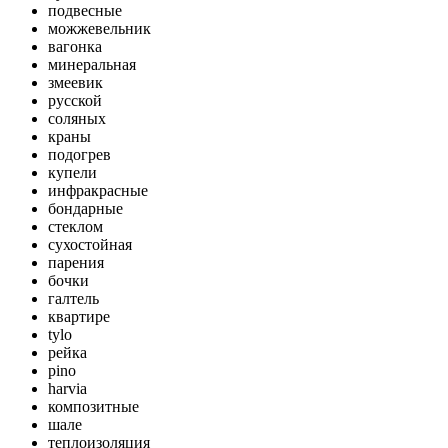
подвесные
можжевельник
вагонка
минеральная
змеевик
русской
соляных
краны
подогрев
купели
инфракрасные
бондарные
стеклом
сухостойная
парения
бочки
галтель
квартире
tylo
рейка
pino
harvia
композитные
шале
теплоизоляция