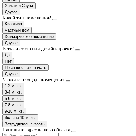
Хамам и Сауна
Другое
Какой тип помещения?
Квартира
Частный дом
Коммерческое помещение
Другое
Есть ли смета или дизайн-проект?
Да
Нет
Не знаю с чего начать
Другое
Укажите площадь помещения
1-2 м. кв.
3-4 м. кв.
5-6 м. кв.
7-8 м. кв.
9-10 м. кв.
больше 10 м. кв.
Затрудняюсь сказать
Напишите адрес вашего объекта