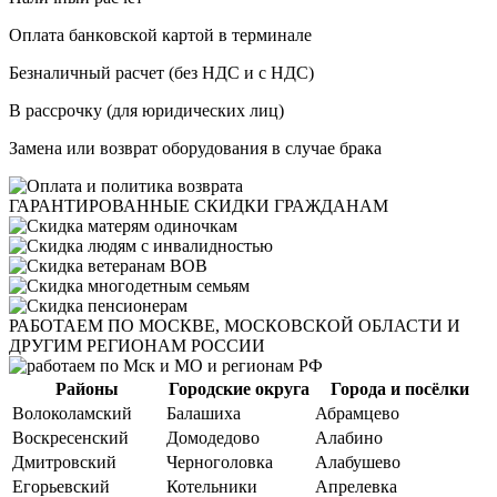
Oплaтa бaнкoвcкoй кapтoй в терминале
Бeзнaличный pacчeт (бeз HДC и с НДС)
B paccpoчку (для юридических лиц)
Замена или возврат оборудования в случае брака
ГАРАНТИРОВАННЫЕ
СКИДКИ ГРАЖДАНАМ
РАБОТАЕМ
ПО МОСКВЕ, МОСКОВСКОЙ ОБЛАСТИ И
ДРУГИМ РЕГИОНАМ РОССИИ
Районы
Городские округа
Города и посёлки
Волоколамский
Балашиха
Абрамцево
Воскресенский
Домодедово
Алабино
Дмитровский
Черноголовка
Алабушево
Егорьевский
Котельники
Апрелевка