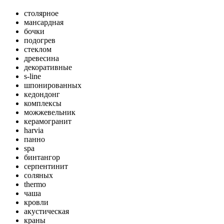
столярное
мансардная
бочки
подогрев
стеклом
древесина
декоративные
s-line
шпонированных
кедондонг
комплексы
можжевельник
керамогранит
harvia
панно
spa
бинтангор
серпентинит
соляных
thermo
чаша
кровли
акустическая
краны