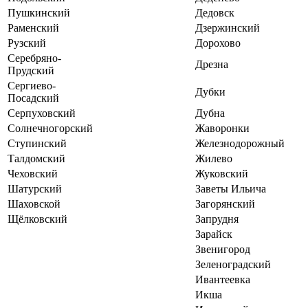
Пушкинский
Дедовск
Раменский
Дзержинский
Рузский
Дорохово
Серебряно-
Дрезна
Прудский
Сергиево-
Дубки
Посадский
Серпуховский
Дубна
Солнечногорский
Жаворонки
Ступинский
Железнодорожный
Талдомский
Жилево
Чеховский
Жуковский
Шатурский
Заветы Ильича
Шаховской
Загорянский
Щёлковский
Запрудня
Зарайск
Звенигород
Зеленоградский
Ивантеевка
Икша