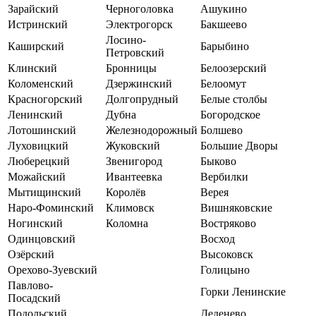
Зарайский
Черноголовка
Ашукино
Истринский
Электрогорск
Бакшеево
Лосино-
Каширский
Барыбино
Петровский
Клинский
Бронницы
Белоозерский
Коломенский
Дзержинский
Белоомут
Красногорский
Долгопрудный
Белые столбы
Ленинский
Дубна
Богородское
Лотошинский
Железнодорожный
Болшево
Луховицкий
Жуковский
Большие Дворы
Люберецкий
Звенигород
Быково
Можайский
Ивантеевка
Вербилки
Мытищинский
Королёв
Верея
Наро-Фоминский
Климовск
Вишняковские
Ногинский
Коломна
Востряково
Одинцовский
Восход
Озёрский
Высоковск
Орехово-Зуевский
Голицыно
Павлово-
Горки Ленинские
Посадский
Подольский
Деденево