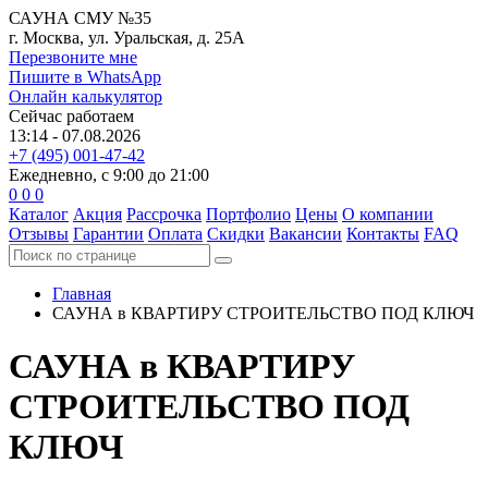
САУНА СМУ №35
г. Москва, ул. Уральская, д. 25А
Перезвоните мне
Пишите в WhatsApp
Онлайн калькулятор
Сейчас работаем
13:14 - 07.08.2026
+7 (495) 001-47-42
Ежедневно, с 9:00 до 21:00
0
0
0
Каталог
Акция
Рассрочка
Портфолио
Цены
О компании
Отзывы
Гарантии
Оплата
Скидки
Вакансии
Контакты
FAQ
Главная
САУНА в КВАРТИРУ
СТРОИТЕЛЬСТВО ПОД КЛЮЧ
САУНА в КВАРТИРУ
СТРОИТЕЛЬСТВО ПОД
КЛЮЧ