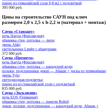
панно из гималайской соли 0,8 м2 с подсветкой
395 000 руб.
Цены на
строительство САУН под ключ
размером 2,0 х 2,5 х h-2,2 м (материал + монтаж)
Сауна «Стандарт»
печь Harvia (Финляндия);
обшивка стен, потолка — липа;
дверь Aldo;
светильники Linder с абажурами
372 000 руб.
Сауна «Премиум»
печь Harvia (Финляндия);
обшивка стен, потолка — канадский кедр;
полоки, подспинники декор — Абаши + доска из термоабаши;
дверь Tylo;
cветодиодная подсветка;
панно из из гималайской соли с подсветкой
835 000 руб.
Сауна «Эксклюзив»
печь EOS (Германия);
обшивка стен, потолка — панели Rohol;
декор, полоки, подспинники — канадский кедр, Абаши +